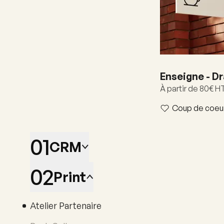
Enseigne - D
À partir de 80€ H
Coup de coeu
01
CRM
02
Print
Solutions
Modules
Atelier Partenaire
Offres