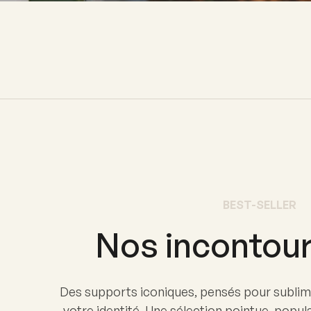
BEST-SELLER
Nos incontour
Des supports iconiques, pensés pour sublim
votre identité. Une sélection pointue, popul