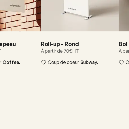
rapeau
Roll-up - Rond
Bol
T
À partir de 70€ HT
À par
r
Coffee.
Coup de coeur
Subway.
C