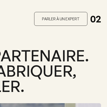
02
PARLER À UN EXPERT
PARTENAIRE.
ABRIQUER,
ER.