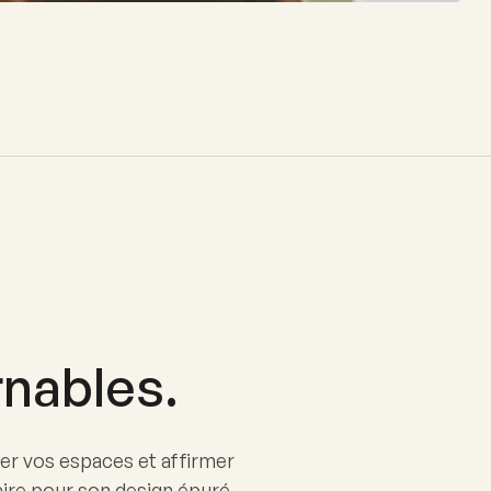
nables.
er vos espaces et affirmer
aire pour son design épuré